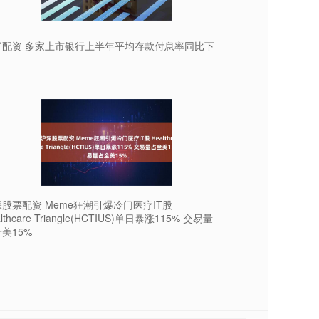
富配资 多家上市银行上半年平均存款付息率同比下
股票配资 Meme狂潮引爆冷门医疗IT股
lthcare Triangle(HCTIUS)单日暴涨115% 交易量
美15%