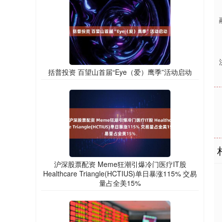
括普投资 百望山首届“Eye（爱）鹰季”活动启动
沪深股票配资 Meme狂潮引爆冷门医疗IT股
Healthcare Triangle(HCTIUS)单日暴涨115% 交易
量占全美15%