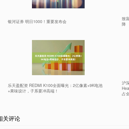
致
银河证券 明日1000！重要发布会
降
沪深
乐天盈配资 REDMI K100全面曝光：2亿像素+9K电池
Hea
+果味设计，子系要冲高端！
占全
相关评论