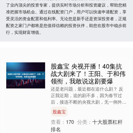
了业内顶尖的投资专家，提供实时市场分析和投资建议，帮助您精
准把握市场机会。通过在线配资门户，用户可以快速申请配资，享
受灵活的资金配置和低利率。无论您是新手还是资深投资者，正规
配资之家门户都将是您值得信赖的投资伙伴，助您在股市中稳步前
行，实现财富增值。
股鑫宝 央视开播！40集抗
战大剧来了！王阳、于和伟
领衔，我敢说这剧要爆
还是老问题，最近都在追什么剧？ 反
正我近期，追的剧不多，因为春节过
后，接连不断的央视大剧，无一例外都
是年代剧。 ——真有点审美疲劳了。
股鑫宝
终于，央视反应过来了，马....
查看：
170
分类：
十大股票杠杆
排名