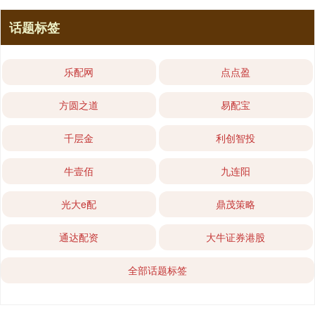
话题标签
乐配网
点点盈
方圆之道
易配宝
千层金
利创智投
牛壹佰
九连阳
光大e配
鼎茂策略
通达配资
大牛证券港股
全部话题标签