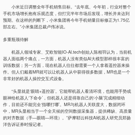
小米近日调整全年手机销售目标。“去年底、今年初，行业对整个
手机市场增长抱有乐观态度，但打完半年市场后发现，增长并未达到
预期。在这样的判断下，小米集团将今年手机销量目标修正为1.75亿
部左右。”小米集团总裁卢伟冰说。
多重瓶颈待解
机器人领域专家、艾欧智能IO-Al.tech创始人陈相羽认为，当前机
器人面临两个痛点，一方面，机器人没有类似AI大模型那样很丰富的
训练数据；另一方面，现在机器人往往都需要一个人拿着遥控器来操
作。但人们戴着MR就可以让机器人从中获得很多数据，MR也是一个
非常好的机器人操控交互式设备。
“头显就是‘眼睛+遥控器’。它能帮机器人看清环境，也能用手势或
眼神给机器人‘下命令’，但机器人还是得靠自己的‘小脑’完成精细动
作，目前还不能完全‘指哪打哪’。MR与机器人关联度大，数据闭环
中，MR头显相当于一个全天候的空间数据采集器，提供稀缺、高质量
的对齐数据（手—眼睛—环境）。”萨摩耶云科技AI机器人研究员郑扬
洋告诉证券时报记者。