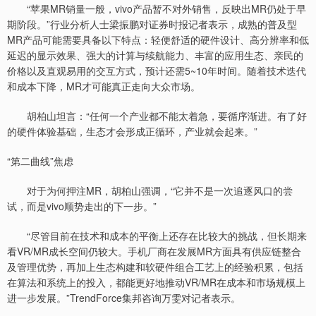
“苹果MR销量一般，vivo产品暂不对外销售，反映出MR仍处于早
期阶段。”行业分析人士梁振鹏对证券时报记者表示，成熟的普及型
MR产品可能需要具备以下特点：轻便舒适的硬件设计、高分辨率和低
延迟的显示效果、强大的计算与续航能力、丰富的应用生态、亲民的
价格以及直观易用的交互方式，预计还需5~10年时间。随着技术迭代
和成本下降，MR才可能真正走向大众市场。
胡柏山坦言：“任何一个产业都不能太着急，要循序渐进。有了好
的硬件体验基础，生态才会形成正循环，产业就会起来。”
“第二曲线”焦虑
对于为何押注MR，胡柏山强调，“它并不是一次追逐风口的尝
试，而是vivo顺势走出的下一步。”
“尽管目前在技术和成本的平衡上还存在比较大的挑战，但长期来
看VR/MR成长空间仍较大。手机厂商在发展MR方面具有供应链整合
及管理优势，再加上生态构建和软硬件组合工艺上的经验积累，包括
在算法和系统上的投入，都能更好地推动VR/MR在成本和市场规模上
进一步发展。”TrendForce集邦咨询万雯对记者表示。