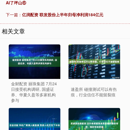
AI了坪山⑥
下一篇：
亿润配资 联发股份上半年归母净利润184亿元
相关文章
金财配资 丽珠集团 7月24
日接受机构调研, 国盛证
速盈所 碰撞测试可以有伤
券、华夏久盈等多家机构
痕，行业信任不能留裂痕
参与