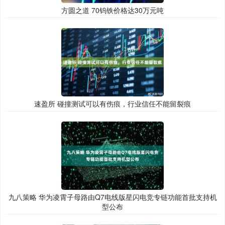
方圆之道 70钨铁价格达30万元吨
速盈所 碰撞测试可以有伤痕，行业信任不能留裂痕
九八策略 华为凌霄子母路由Q7电线版星闪电竞专链功能首批支持机
型公布