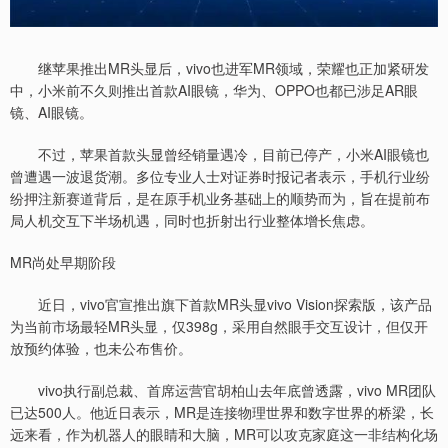
继苹果推出MR头显后，vivo也进军MR领域，荣耀也正加紧研发
中，小米前不久则推出首款AI眼镜，华为、OPPO也都已涉足AR眼
镜、AI眼镜。
不过，苹果首款头显曾经销量遇冷，目前已停产，小米AI眼镜也
曾遭遇一波退货潮。多位专业人士对证券时报记者表示，手机行业纷
纷押注新赛道背后，是在原手机业务基础上的顺势而为，旨在提前布
局人机交互下半场机遇，同时也折射出行业整体增长焦虑。
MR尚处早期阶段
近日，vivo官宣推出旗下首款MR头显vivo Vision探索版，该产品
为当前市场最轻MR头显，仅398g，采用自然眼手交互设计，但仅开
放预约体验，也未公布售价。
vivo执行副总裁、首席运营官胡柏山去年底曾透露，vivo MR团队
已达500人。他近日表示，MR是连接物理世界和数字世界的桥梁，长
远来看，作为机器人的眼睛和大脑，MR可以攻克家庭这一非结构化场