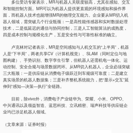
多位受访专家表示，MR与机器人关联度较高，尤其在感知、交互
和智能控制方面。MR可以为机器人提供更直观的环境感知和操作界
面，而机器人技术也能增强MR的物理交互能力。企业要从MR切入机
器人领域，需突破几个行业瓶颈：一是高性能传感器和实时数据处理
技术，二是低延迟的通信与协同控制，三是人工智能算法的成熟度，
四是成本控制与规模化生产，五是安全性与可靠性标准的确立。
卢克林对记者表示，MR是空间感知与人机交互的“上半局”，机器
人是“下半局”，两者共享CV（计算机视觉）、SLAM（同时定位与地
图构建）、手势识别、数字孪生引擎，但机器人还需机电一体化、运
动控制、安全合规与场景数据闭环。从MR切入机器人，企业必须突破
三大瓶颈：一是供应链从消费电子级跃迁到车规级可靠度；二是建立
真实场景的机器人数据集；三是补齐整机系统能力，把“显示+交互”延
伸到“感知—决策—执行”全链路。
目前，除vivo外，消费电子产业链华为、荣耀、小米、OPPO、
中兴通讯以及领益智造、蓝思科技、立讯精密、瑞声科技等供应链企
业均已涉足机器人领域。
（文章来源：证券时报）