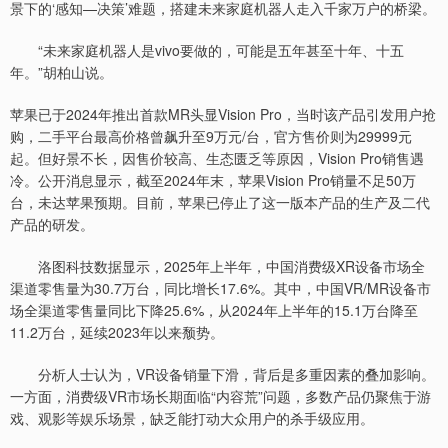
景下的‘感知—决策’难题，搭建未来家庭机器人走入千家万户的桥梁。
“未来家庭机器人是vivo要做的，可能是五年甚至十年、十五
年。”胡柏山说。
苹果已于2024年推出首款MR头显Vision Pro，当时该产品引发用户抢
购，二手平台最高价格曾飙升至9万元/台，官方售价则为29999元
起。但好景不长，因售价较高、生态匮乏等原因，Vision Pro销售遇
冷。公开消息显示，截至2024年末，苹果Vision Pro销量不足50万
台，未达苹果预期。目前，苹果已停止了这一版本产品的生产及二代
产品的研发。
洛图科技数据显示，2025年上半年，中国消费级XR设备市场全
渠道零售量为30.7万台，同比增长17.6%。其中，中国VR/MR设备市
场全渠道零售量同比下降25.6%，从2024年上半年的15.1万台降至
11.2万台，延续2023年以来颓势。
分析人士认为，VR设备销量下滑，背后是多重因素的叠加影响。
一方面，消费级VR市场长期面临“内容荒”问题，多数产品仍聚焦于游
戏、观影等娱乐场景，缺乏能打动大众用户的杀手级应用。