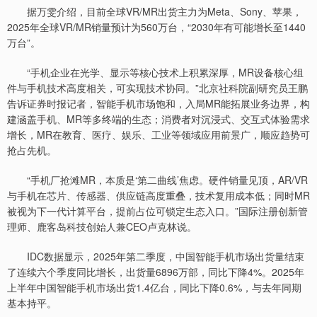
据万雯介绍，目前全球VR/MR出货主力为Meta、Sony、苹果，
2025年全球VR/MR销量预计为560万台，“2030年有可能增长至1440
万台”。
“手机企业在光学、显示等核心技术上积累深厚，MR设备核心组
件与手机技术高度相关，可实现技术协同。”北京社科院副研究员王鹏
告诉证券时报记者，智能手机市场饱和，入局MR能拓展业务边界，构
建涵盖手机、MR等多终端的生态；消费者对沉浸式、交互式体验需求
增长，MR在教育、医疗、娱乐、工业等领域应用前景广，顺应趋势可
抢占先机。
“手机厂抢滩MR，本质是‘第二曲线’焦虑。硬件销量见顶，AR/VR
与手机在芯片、传感器、供应链高度重叠，技术复用成本低；同时MR
被视为下一代计算平台，提前占位可锁定生态入口。”国际注册创新管
理师、鹿客岛科技创始人兼CEO卢克林说。
IDC数据显示，2025年第二季度，中国智能手机市场出货量结束
了连续六个季度同比增长，出货量6896万部，同比下降4%。2025年
上半年中国智能手机市场出货1.4亿台，同比下降0.6%，与去年同期
基本持平。