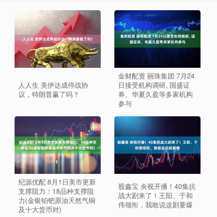
金财配资 丽珠集团 7月24
人人生 美伊达成停战协
日接受机构调研, 国盛证
议，特朗普赢了吗？
券、华夏久盈等多家机构
参与
纪源优配 8月1日美市更新
股鑫宝 央视开播！40集抗
支撑阻力：18品种支撑阻
战大剧来了！王阳、于和
力(金银铂钯原油天然气铜
伟领衔，我敢说这剧要爆
及十大货币对)