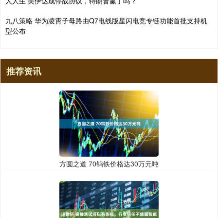
人人生 美伊达成停战协议，特朗普赢了吗？
九八策略 华为凌霄子母路由Q7电线版星闪电竞专链功能首批支持机
型公布
推荐资讯
方圆之道 70钨铁价格达30万元吨