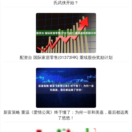
氏武侠开始？
配资台 国际家居零售(01373HK) 重续股份奖励计划
新富策略 重温《爱情公寓》终于懂了：为何一菲和美嘉，最后都远离
了悠悠！