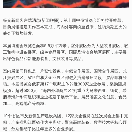
极光新闻客户端消息(新闻联播)：第十届中俄博览会即将拉开帷幕。
目前展馆搭建工作基本完成，海内外客商纷至沓来，这场为期五天的
盛会正蓄势待发。
本届博览会展览总面积5.5万平方米，室外展区分为大型装备展区、轻
工和机电设备展区、绿色食品展区、国际及港澳台地区展区，主要展
出绿色食品和新能源装备、文旅装备等展品。
室内展馆同样也是一片繁忙景象，中俄合作展区、国际合作展区、龙
江振兴展区、省区市和大企业展区都进入搭建最后阶段，展品即将登
场。本届博览会俄罗斯17个联邦主体的近300家企业参展，采购团规
模预计超过5000人。“海内外华商展区”则重点为马来西亚、缅甸、希
腊等海外华商组织和企业搭建了展示平台。展品涵盖文化创意、食品
加工、高端地产等领域。
19个省区市及新疆生产建设兵团、12家央企也将在这次展会上集中亮
相，广东省和江西省作为主宾省，聚焦高端装备、数字技术等核心领
域，分别集结了比往年更多的企业参展。