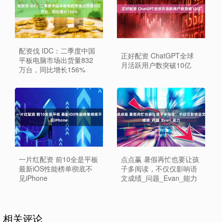
配资伐 IDC：二季度中国
正好配资 ChatGPT全球
平板电脑市场出货量832
月活跃用户数突破10亿
万台，同比增长156%
一片红配资 前10全是平板
点点赢 暑假再忙也要让孩
最新iOS性能榜单彻底不
子多阅读，不仅仅影响语
见iPhone
文成绩_问题_Evan_能力
相关评论