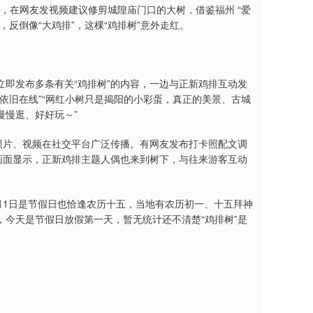
”，在网友发视频建议修剪城隍庙门口的大树，借鉴福州 “爱
反倒像“大鸡排”，这棵“鸡排树”意外走红。
即发布多条有关“鸡排树”的内容，一边与正新鸡排互动发
依旧在线”“网红小树只是揭阳的小彩蛋，真正的美景、古城
慢慢逛、好好玩～”
照片、视频在社交平台广泛传播。有网友发布打卡照配文调
画面显示，正新鸡排主题人偶也来到树下，与往来游客互动
月1日是节假日也恰逢农历十五，当地有农历初一、十五拜神
今天是节假日放假第一天，暂无统计还不清楚“鸡排树”是