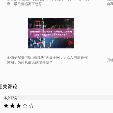
嘉，最后都远离了悠悠！
自
金铺子配资 “雪山救狐狸”火爆全网，大众AI电影创作
万
热潮，为何从邵氏武侠开始？
相关评论
本文评分
*