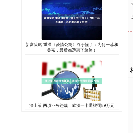
新富策略 重温《爱情公寓》终于懂了：为何一菲和
美嘉，最后都远离了悠悠！
涨上策 两项业务违规，武汉一卡通被罚89万元