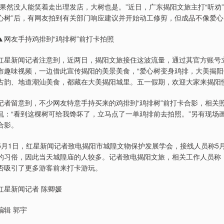
“果然没人能笑着走出理发店，大树也是。”近日，广东揭阳文旅主打“听劝
心树”后，有网友拍到有关部门响应建议并开始动工修剪，但成品不像爱心，
▲网友手持鸡排到“鸡排树”前打卡拍照
红星新闻记者注意到，近两日，揭阳文旅接住这波流量，通过其官方账号立
布趣味视频，一边借此宣传揭阳的美景美食，“爱心树变身鸡排，大美揭阳
古韵、地道潮汕美食，都藏在大美揭阳城里。五一假期，欢迎大家来揭阳
记者留意到，不少网友特意手持买来的鸡排到“鸡排树”前打卡合影，相关
侃：“看到这棵树可给我馋坏了，立马点了一单鸡排前去拍照。”另有现场
合影。
5月1日，红星新闻记者致电揭阳市城隍文物保护发展学会，接线人员称5
的习俗，因此当天城隍庙的人较多。记者致电揭阳文旅，相关工作人员称，
否吸引了更多游客前来打卡游玩。
红星新闻记者 陈卿媛
编辑 郭宇