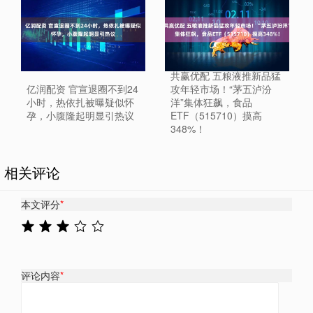
共赢优配 五粮液推新品猛
亿润配资 官宣退圈不到24
攻年轻市场！“茅五泸汾
小时，热依扎被曝疑似怀
洋”集体狂飙，食品
孕，小腹隆起明显引热议
ETF（515710）摸高
348%！
相关评论
本文评分
*
评论内容
*