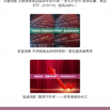
共赢优配 五粮液推新品猛攻年轻市场！“茅五泸汾洋”集体狂飙，食品
ETF（515710）摸高348%！
多盈策略 开局就疯走的5部韩剧！最后越来越离谱
溢诚优配 “麋鹿守护者”——把青春献给长江