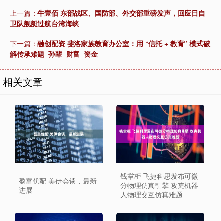
上一篇：
牛壹佰 东部战区、国防部、外交部重磅发声，回应日自
卫队舰艇过航台湾海峡
下一篇：
融创配资 斐洛家族教育办公室：用 “信托 + 教育” 模式破
解传承难题_孙辈_财富_资金
相关文章
钱掌柜 飞捷科思发布可微
盈富优配 美伊会谈，最新
分物理仿真引擎 攻克机器
进展
人物理交互仿真难题